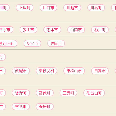
川町
上里町
川口市
川越市
川島町
幸手市
狭山市
志木市
白岡市
杉戸町
きがわ町
所沢市
戸田市
市
市
飯能市
東秩父村
東松山市
日高市
町
皆野町
宮代町
三芳町
毛呂山町
市
吉見町
寄居町