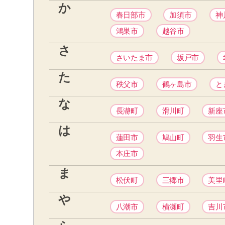
か
春日部市
加須市
神
鴻巣市
越谷市
さ
さいたま市
坂戸市
た
秩父市
鶴ヶ島市
と
な
長瀞町
滑川町
新座
は
蓮田市
鳩山町
羽生
本庄市
ま
松伏町
三郷市
美里
や
八潮市
横瀬町
吉川