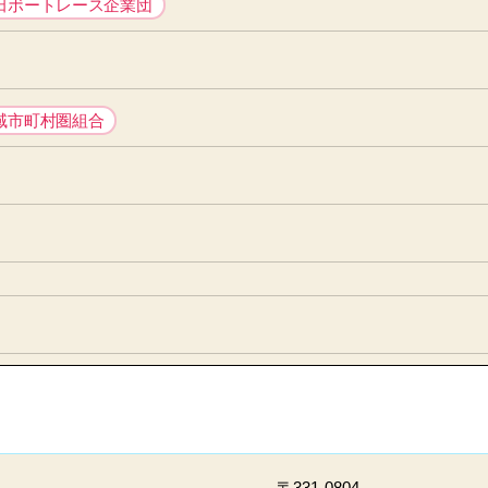
田ボートレース企業団
域市町村圏組合
〒331-0804