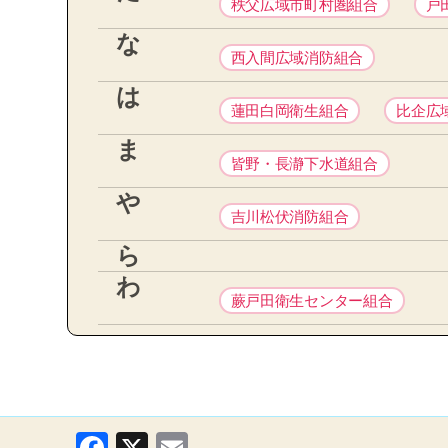
秩父広域市町村圏組合
戸
な
西入間広域消防組合
は
蓮田白岡衛生組合
比企広
ま
皆野・長瀞下水道組合
や
吉川松伏消防組合
ら
わ
蕨戸田衛生センター組合