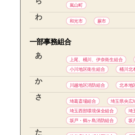
ら
嵐山町
わ
和光市
蕨市
一部事務組合
あ
上尾、桶川、伊奈衛生組合
小川地区衛生組合
桶川北
か
川越地区消防組合
北本地
さ
埼葛斎場組合
埼玉県央広
埼玉西部環境保全組合
埼
坂戸・鶴ヶ島消防組合
坂
た