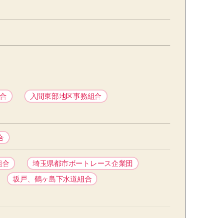
合
入間東部地区事務組合
合
組合
埼玉県都市ボートレース企業団
坂戸、鶴ヶ島下水道組合