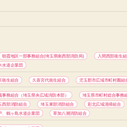
朝霞地区一部事務組合(埼玉県南西部消防局)
入間西部衛生組
本水道企業団
区衛生組合
久喜宮代衛生組合
児玉郡市広域市町村圏組
域事務組合（埼玉県央広域消防本部）
埼玉県市町村総合事務
玉西部消防組合
埼玉東部消防組合
彩北広域清掃組合
戸、鶴ヶ島水道企業団
草加八潮消防組合