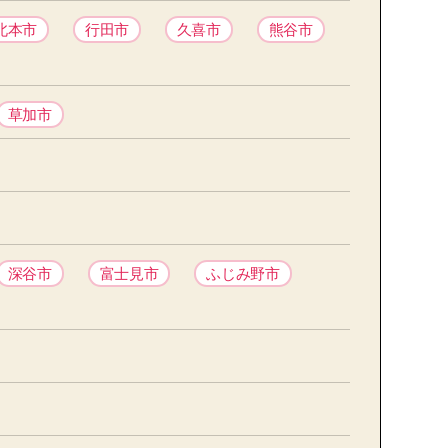
北本市
行田市
久喜市
熊谷市
草加市
深谷市
富士見市
ふじみ野市