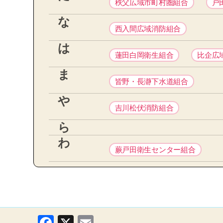
秩父広域市町村圏組合
戸
な
西入間広域消防組合
は
蓮田白岡衛生組合
比企広
ま
皆野・長瀞下水道組合
や
吉川松伏消防組合
ら
わ
蕨戸田衛生センター組合