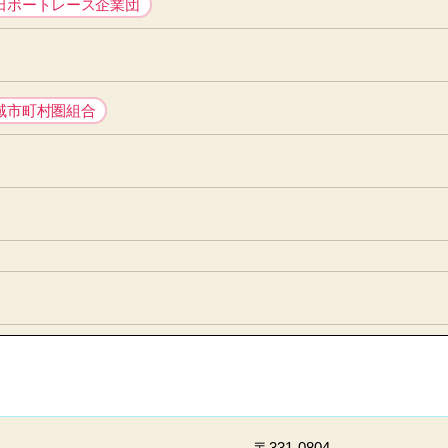
田ボートレース企業団
域市町村圏組合
〒331-0804