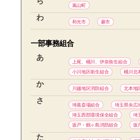
ら
嵐山町
わ
和光市
蕨市
一部事務組合
あ
上尾、桶川、伊奈衛生組合
小川地区衛生組合
桶川北
か
川越地区消防組合
北本地
さ
埼葛斎場組合
埼玉県央広
埼玉西部環境保全組合
埼
坂戸・鶴ヶ島消防組合
坂
た