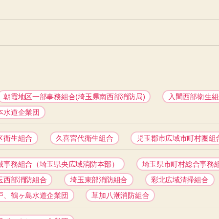
朝霞地区一部事務組合(埼玉県南西部消防局)
入間西部衛生組
本水道企業団
区衛生組合
久喜宮代衛生組合
児玉郡市広域市町村圏組
域事務組合（埼玉県央広域消防本部）
埼玉県市町村総合事務
玉西部消防組合
埼玉東部消防組合
彩北広域清掃組合
戸、鶴ヶ島水道企業団
草加八潮消防組合