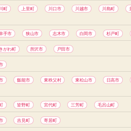
川町
上里町
川口市
川越市
川島町
幸手市
狭山市
志木市
白岡市
杉戸町
きがわ町
所沢市
戸田市
市
市
飯能市
東秩父村
東松山市
日高市
町
皆野町
宮代町
三芳町
毛呂山町
市
吉見町
寄居町