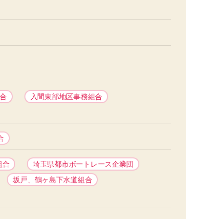
合
入間東部地区事務組合
合
組合
埼玉県都市ボートレース企業団
坂戸、鶴ヶ島下水道組合