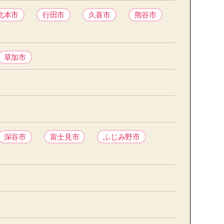
北本市
行田市
久喜市
熊谷市
草加市
深谷市
富士見市
ふじみ野市