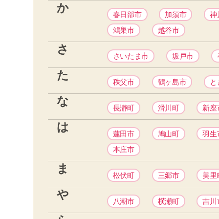
か
春日部市
加須市
神
鴻巣市
越谷市
さ
さいたま市
坂戸市
た
秩父市
鶴ヶ島市
と
な
長瀞町
滑川町
新座
は
蓮田市
鳩山町
羽生
本庄市
ま
松伏町
三郷市
美里
や
八潮市
横瀬町
吉川