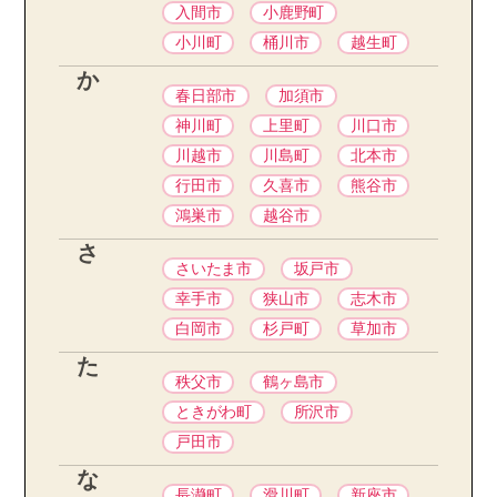
入間市
小鹿野町
小川町
桶川市
越生町
か
春日部市
加須市
神川町
上里町
川口市
川越市
川島町
北本市
行田市
久喜市
熊谷市
鴻巣市
越谷市
さ
さいたま市
坂戸市
幸手市
狭山市
志木市
白岡市
杉戸町
草加市
た
秩父市
鶴ヶ島市
ときがわ町
所沢市
戸田市
な
長瀞町
滑川町
新座市