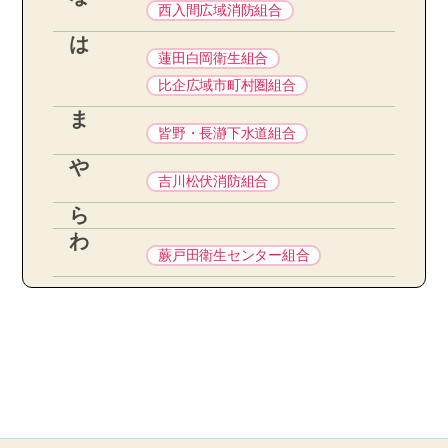
西入間広域消防組合
は
蓮田白岡衛生組合
比企広域市町村圏組合
ま
皆野・長瀞下水道組合
や
吉川松伏消防組合
ら
わ
蕨戸田衛生センター組合