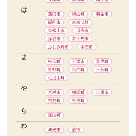
は
蓮田市
鳩山町
羽生市
飯能市
東秩父村
東松山市
日高市
深谷市
富士見市
ふじみ野市
本庄市
ま
松伏町
三郷市
美里町
皆野町
宮代町
三芳町
毛呂山町
や
八潮市
横瀬町
吉川市
吉見町
寄居町
ら
嵐山町
わ
和光市
蕨市