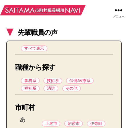
メニュー
先輩職員の声
すべて表示
職種から探す
事務系
技術系
保健/医療系
福祉系
消防
その他
市町村
あ
上尾市
朝霞市
伊奈町