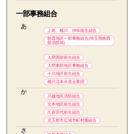
一部事務組合
あ
上尾、桶川、伊奈衛生組合
朝霞地区一部事務組合(埼玉県南西
部消防局)
入間西部衛生組合
入間東部地区事務組合
小川地区衛生組合
桶川北本水道企業団
か
川越地区消防組合
北本地区衛生組合
久喜宮代衛生組合
児玉郡市広域市町村圏組合
さ