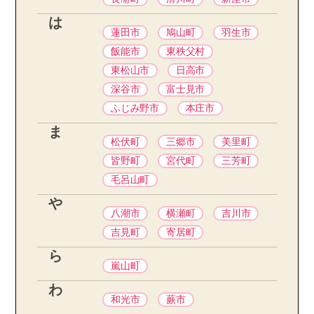
は
蓮田市
鳩山町
羽生市
飯能市
東秩父村
東松山市
日高市
深谷市
富士見市
ふじみ野市
本庄市
ま
松伏町
三郷市
美里町
皆野町
宮代町
三芳町
毛呂山町
や
八潮市
横瀬町
吉川市
吉見町
寄居町
ら
嵐山町
わ
和光市
蕨市