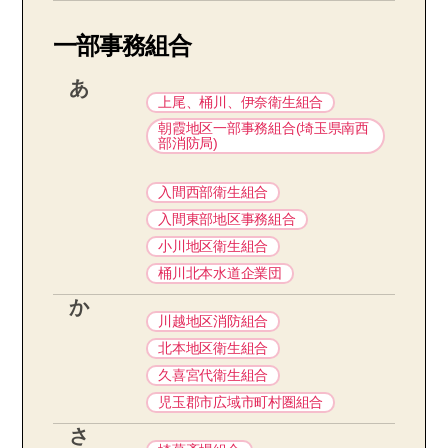
一部事務組合
あ
上尾、桶川、伊奈衛生組合
朝霞地区一部事務組合(埼玉県南西
部消防局)
入間西部衛生組合
入間東部地区事務組合
小川地区衛生組合
桶川北本水道企業団
か
川越地区消防組合
北本地区衛生組合
久喜宮代衛生組合
児玉郡市広域市町村圏組合
さ