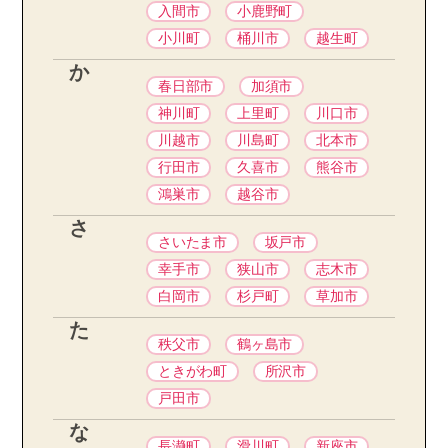
入間市
小鹿野町
小川町
桶川市
越生町
か
春日部市
加須市
神川町
上里町
川口市
川越市
川島町
北本市
行田市
久喜市
熊谷市
鴻巣市
越谷市
さ
さいたま市
坂戸市
幸手市
狭山市
志木市
白岡市
杉戸町
草加市
た
秩父市
鶴ヶ島市
ときがわ町
所沢市
戸田市
な
長瀞町
滑川町
新座市