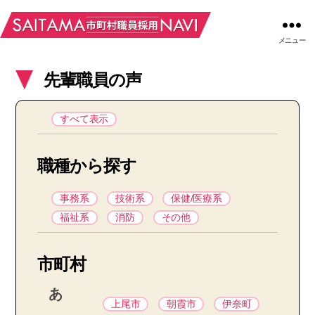
メニュー
先輩職員の声
すべて表示
職種から探す
事務系
技術系
保健/医療系
福祉系
消防
その他
市町村
あ
上尾市
朝霞市
伊奈町