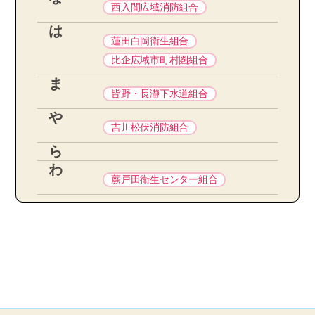
西入間広域消防組合
は
蓮田白岡衛生組合
比企広域市町村圏組合
ま
皆野・長瀞下水道組合
や
吉川松伏消防組合
ら
わ
蕨戸田衛生センター組合