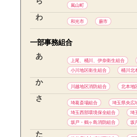
ら
嵐山町
わ
和光市
蕨市
一部事務組合
あ
上尾、桶川、伊奈衛生組合
小川地区衛生組合
桶川北
か
川越地区消防組合
北本地
さ
埼葛斎場組合
埼玉県央広
埼玉西部環境保全組合
埼
坂戸・鶴ヶ島消防組合
坂
た