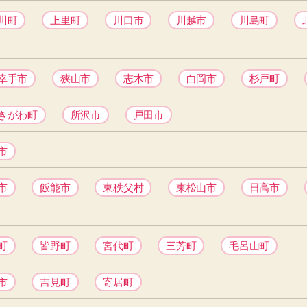
川町
上里町
川口市
川越市
川島町
幸手市
狭山市
志木市
白岡市
杉戸町
きがわ町
所沢市
戸田市
市
市
飯能市
東秩父村
東松山市
日高市
町
皆野町
宮代町
三芳町
毛呂山町
市
吉見町
寄居町