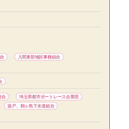
合
入間東部地区事務組合
合
組合
埼玉県都市ボートレース企業団
坂戸、鶴ヶ島下水道組合