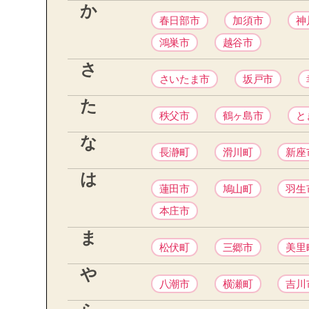
か
春日部市
加須市
神
鴻巣市
越谷市
さ
さいたま市
坂戸市
た
秩父市
鶴ヶ島市
と
な
長瀞町
滑川町
新座
は
蓮田市
鳩山町
羽生
本庄市
ま
松伏町
三郷市
美里
や
八潮市
横瀬町
吉川