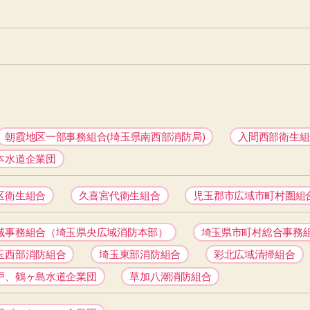
朝霞地区一部事務組合(埼玉県南西部消防局)
入間西部衛生組
本水道企業団
区衛生組合
久喜宮代衛生組合
児玉郡市広域市町村圏組
域事務組合（埼玉県央広域消防本部）
埼玉県市町村総合事務
玉西部消防組合
埼玉東部消防組合
彩北広域清掃組合
戸、鶴ヶ島水道企業団
草加八潮消防組合