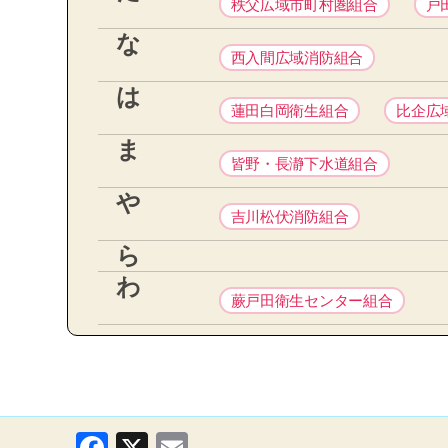
秩父広域市町村圏組合
戸
な
西入間広域消防組合
は
蓮田白岡衛生組合
比企広
ま
皆野・長瀞下水道組合
や
吉川松伏消防組合
ら
わ
蕨戸田衛生センター組合