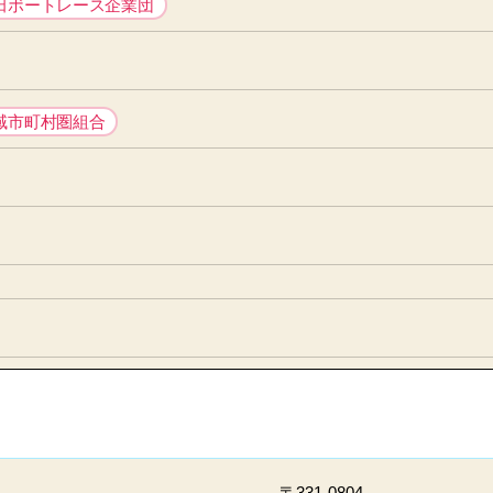
田ボートレース企業団
域市町村圏組合
〒331-0804