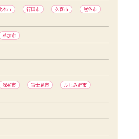
北本市
行田市
久喜市
熊谷市
草加市
深谷市
富士見市
ふじみ野市