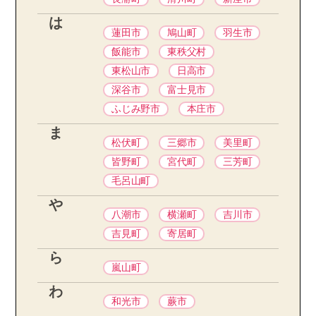
は
蓮田市
鳩山町
羽生市
飯能市
東秩父村
東松山市
日高市
深谷市
富士見市
ふじみ野市
本庄市
ま
松伏町
三郷市
美里町
皆野町
宮代町
三芳町
毛呂山町
や
八潮市
横瀬町
吉川市
吉見町
寄居町
ら
嵐山町
わ
和光市
蕨市