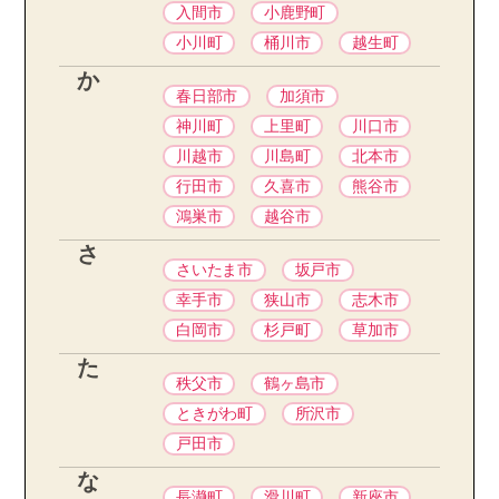
入間市
小鹿野町
小川町
桶川市
越生町
か
春日部市
加須市
神川町
上里町
川口市
川越市
川島町
北本市
行田市
久喜市
熊谷市
鴻巣市
越谷市
さ
さいたま市
坂戸市
幸手市
狭山市
志木市
白岡市
杉戸町
草加市
た
秩父市
鶴ヶ島市
ときがわ町
所沢市
戸田市
な
長瀞町
滑川町
新座市