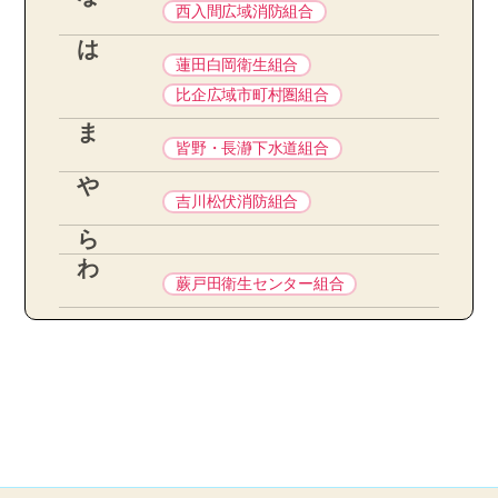
西入間広域消防組合
は
蓮田白岡衛生組合
比企広域市町村圏組合
ま
皆野・長瀞下水道組合
や
吉川松伏消防組合
ら
わ
蕨戸田衛生センター組合