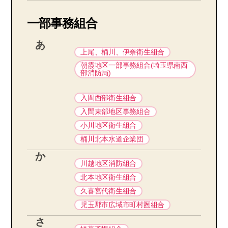
一部事務組合
あ
上尾、桶川、伊奈衛生組合
朝霞地区一部事務組合(埼玉県南西
部消防局)
入間西部衛生組合
入間東部地区事務組合
小川地区衛生組合
桶川北本水道企業団
か
川越地区消防組合
北本地区衛生組合
久喜宮代衛生組合
児玉郡市広域市町村圏組合
さ