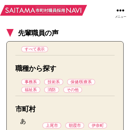
メニュー
先輩職員の声
すべて表示
職種から探す
事務系
技術系
保健/医療系
福祉系
消防
その他
市町村
あ
上尾市
朝霞市
伊奈町