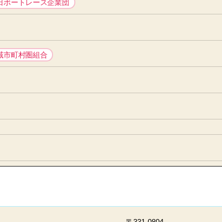
田ボートレース企業団
域市町村圏組合
〒331-0804