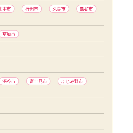
北本市
行田市
久喜市
熊谷市
草加市
深谷市
富士見市
ふじみ野市