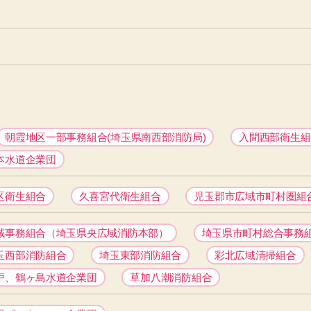
朝霞地区一部事務組合(埼玉県南西部消防局)
入間西部衛生組
本水道企業団
区衛生組合
久喜宮代衛生組合
児玉郡市広域市町村圏組
域事務組合（埼玉県央広域消防本部）
埼玉県市町村総合事務
玉西部消防組合
埼玉東部消防組合
彩北広域清掃組合
戸、鶴ヶ島水道企業団
草加八潮消防組合