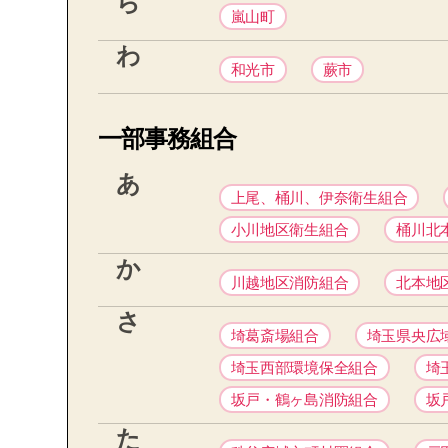
ら
嵐山町
わ
和光市
蕨市
一部事務組合
あ
上尾、桶川、伊奈衛生組合
小川地区衛生組合
桶川北
か
川越地区消防組合
北本地
さ
埼葛斎場組合
埼玉県央広
埼玉西部環境保全組合
埼
坂戸・鶴ヶ島消防組合
坂
た