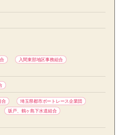
合
入間東部地区事務組合
合
組合
埼玉県都市ボートレース企業団
坂戸、鶴ヶ島下水道組合