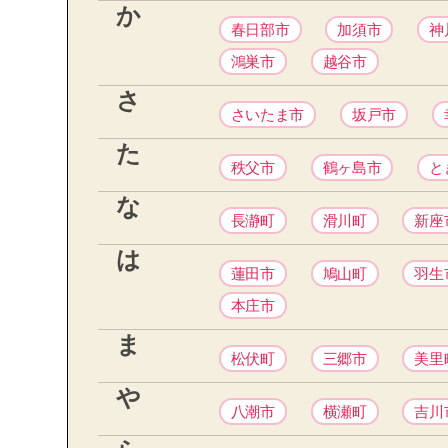
か
春日部市
加須市
神
鴻巣市
越谷市
さ
さいたま市
坂戸市
た
秩父市
鶴ヶ島市
と
な
長瀞町
滑川町
新座
は
蓮田市
鳩山町
羽生
本庄市
ま
松伏町
三郷市
美里
や
八潮市
横瀬町
吉川