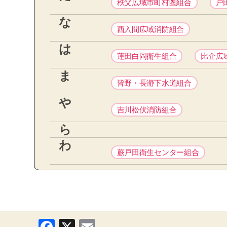
秩父広域市町村圏組合
戸
な
西入間広域消防組合
は
蓮田白岡衛生組合
比企広
ま
皆野・長瀞下水道組合
や
吉川松伏消防組合
ら
わ
蕨戸田衛生センター組合