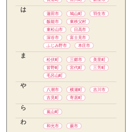
は
蓮田市
鳩山町
羽生市
飯能市
東秩父村
東松山市
日高市
深谷市
富士見市
ふじみ野市
本庄市
ま
松伏町
三郷市
美里町
皆野町
宮代町
三芳町
毛呂山町
や
八潮市
横瀬町
吉川市
吉見町
寄居町
ら
嵐山町
わ
和光市
蕨市