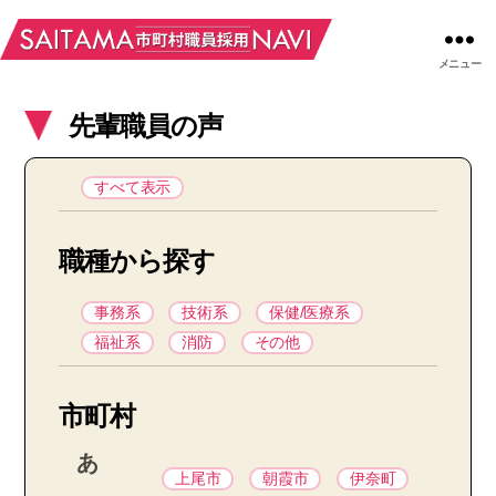
メニュー
先輩職員の声
すべて表示
職種から探す
事務系
技術系
保健/医療系
福祉系
消防
その他
市町村
あ
上尾市
朝霞市
伊奈町