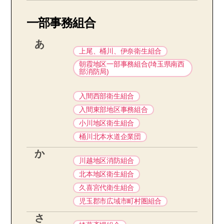
一部事務組合
あ
上尾、桶川、伊奈衛生組合
朝霞地区一部事務組合(埼玉県南西
部消防局)
入間西部衛生組合
入間東部地区事務組合
小川地区衛生組合
桶川北本水道企業団
か
川越地区消防組合
北本地区衛生組合
久喜宮代衛生組合
児玉郡市広域市町村圏組合
さ