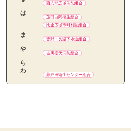
西入間広域消防組合
は
蓮田白岡衛生組合
比企広域市町村圏組合
ま
皆野・長瀞下水道組合
や
吉川松伏消防組合
ら
わ
蕨戸田衛生センター組合