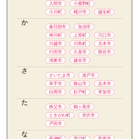
入間市
小鹿野町
小川町
桶川市
越生町
か
春日部市
加須市
神川町
上里町
川口市
川越市
川島町
北本市
行田市
久喜市
熊谷市
鴻巣市
越谷市
さ
さいたま市
坂戸市
幸手市
狭山市
志木市
白岡市
杉戸町
草加市
た
秩父市
鶴ヶ島市
ときがわ町
所沢市
戸田市
な
長瀞町
滑川町
新座市