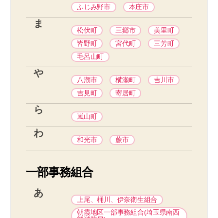
ふじみ野市
本庄市
ま
松伏町
三郷市
美里町
皆野町
宮代町
三芳町
毛呂山町
や
八潮市
横瀬町
吉川市
吉見町
寄居町
ら
嵐山町
わ
和光市
蕨市
一部事務組合
あ
上尾、桶川、伊奈衛生組合
朝霞地区一部事務組合(埼玉県南西