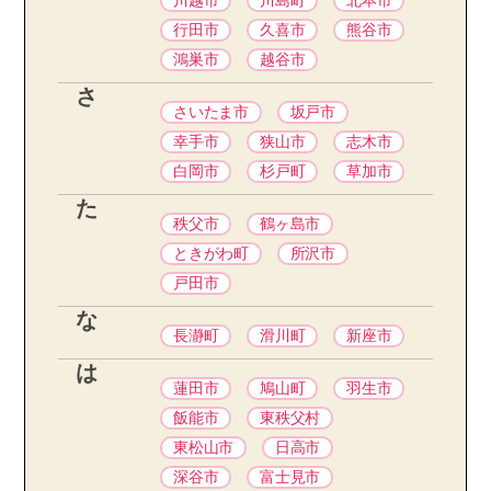
川越市
川島町
北本市
行田市
久喜市
熊谷市
鴻巣市
越谷市
さ
さいたま市
坂戸市
幸手市
狭山市
志木市
白岡市
杉戸町
草加市
た
秩父市
鶴ヶ島市
ときがわ町
所沢市
戸田市
な
長瀞町
滑川町
新座市
は
蓮田市
鳩山町
羽生市
飯能市
東秩父村
東松山市
日高市
深谷市
富士見市