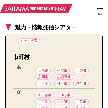
メニュー
魅力・情報発信シアター
すべて表示
市町村
あ
上尾市
朝霞市
伊奈町
入間市
小鹿野町
小川町
桶川市
越生町
か
春日部市
加須市
神川町
上里町
川口市