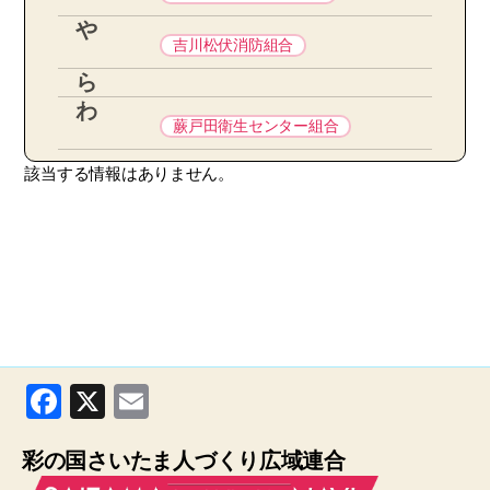
や
吉川松伏消防組合
ら
わ
蕨戸田衛生センター組合
該当する情報はありません。
F
X
E
a
m
彩の国さいたま人づくり広域連合
c
ail