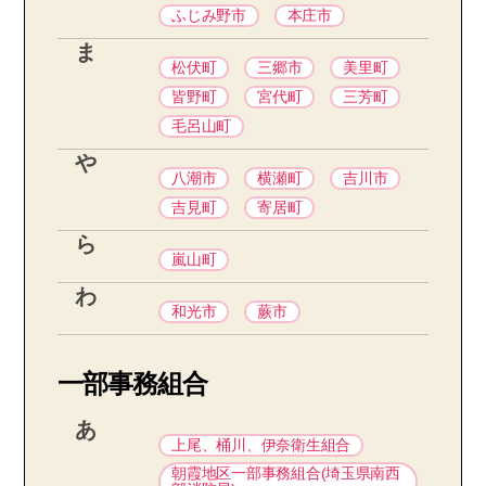
ふじみ野市
本庄市
ま
松伏町
三郷市
美里町
皆野町
宮代町
三芳町
毛呂山町
や
八潮市
横瀬町
吉川市
吉見町
寄居町
ら
嵐山町
わ
和光市
蕨市
一部事務組合
あ
上尾、桶川、伊奈衛生組合
朝霞地区一部事務組合(埼玉県南西