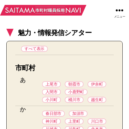
メニュー
魅力・情報発信シアター
すべて表示
市町村
あ
上尾市
朝霞市
伊奈町
入間市
小鹿野町
小川町
桶川市
越生町
か
春日部市
加須市
神川町
上里町
川口市