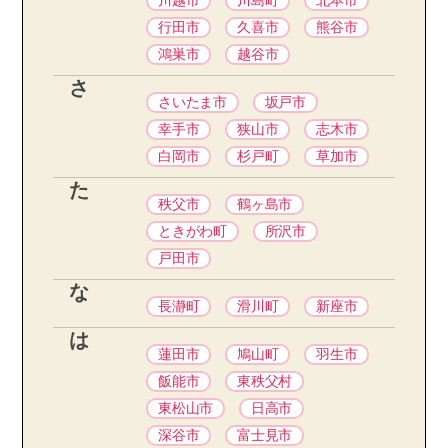
川越市
川島町
北本市
行田市
久喜市
熊谷市
鴻巣市
越谷市
さ
さいたま市
坂戸市
幸手市
狭山市
志木市
白岡市
杉戸町
草加市
た
秩父市
鶴ヶ島市
ときがわ町
所沢市
戸田市
な
長瀞町
滑川町
新座市
は
蓮田市
鳩山町
羽生市
飯能市
東秩父村
東松山市
日高市
深谷市
富士見市