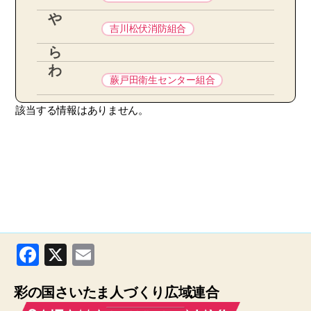
や
吉川松伏消防組合
ら
わ
蕨戸田衛生センター組合
該当する情報はありません。
F
X
E
a
m
彩の国さいたま人づくり広域連合
c
ail