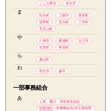
ふじみ野市
本庄市
ま
松伏町
三郷市
美里町
皆野町
宮代町
三芳町
毛呂山町
や
八潮市
横瀬町
吉川市
吉見町
寄居町
ら
嵐山町
わ
和光市
蕨市
一部事務組合
あ
上尾、桶川、伊奈衛生組合
朝霞地区一部事務組合(埼玉県南西