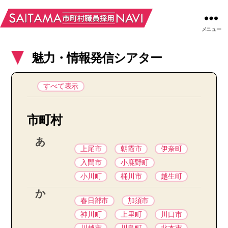
メニュー
魅力・情報発信シアター
すべて表示
市町村
あ
上尾市
朝霞市
伊奈町
入間市
小鹿野町
小川町
桶川市
越生町
か
春日部市
加須市
神川町
上里町
川口市