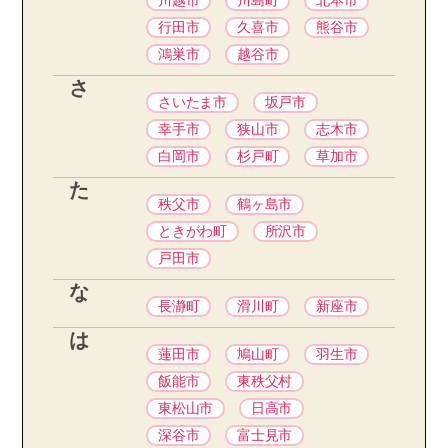
川越市
川島町
北本市
行田市
久喜市
熊谷市
鴻巣市
越谷市
さ
さいたま市
坂戸市
幸手市
狭山市
志木市
白岡市
杉戸町
草加市
た
秩父市
鶴ヶ島市
ときがわ町
所沢市
戸田市
な
長瀞町
滑川町
新座市
は
蓮田市
鳩山町
羽生市
飯能市
東秩父村
東松山市
日高市
深谷市
富士見市