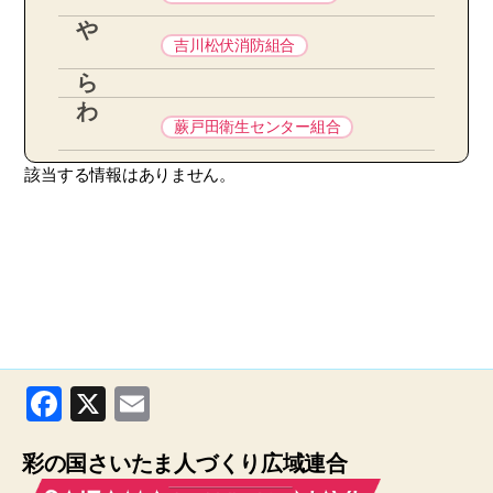
や
吉川松伏消防組合
ら
わ
蕨戸田衛生センター組合
該当する情報はありません。
F
X
E
a
m
彩の国さいたま人づくり広域連合
c
ail