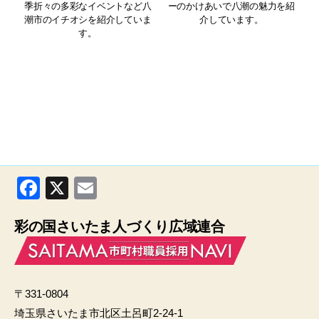
季折々の多彩なイベントなど八
ーのかけあいで八潮の魅力を紹
潮市のイチオシを紹介していま
介しています。
す。
F
X
E
a
m
彩の国さいたま人づくり広域連合
c
ail
e
b
〒331-0804
o
埼玉県さいたま市北区土呂町2-24-1