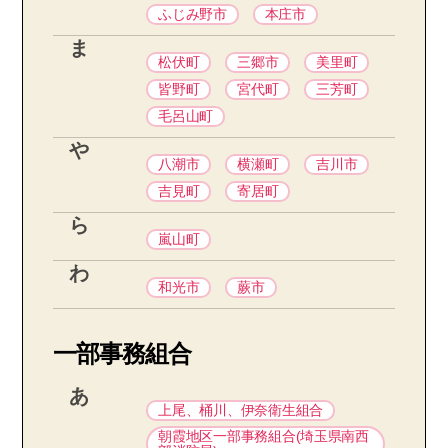
ふじみ野市
本庄市
ま
松伏町
三郷市
美里町
皆野町
宮代町
三芳町
毛呂山町
や
八潮市
横瀬町
吉川市
吉見町
寄居町
ら
嵐山町
わ
和光市
蕨市
一部事務組合
あ
上尾、桶川、伊奈衛生組合
朝霞地区一部事務組合(埼玉県南西