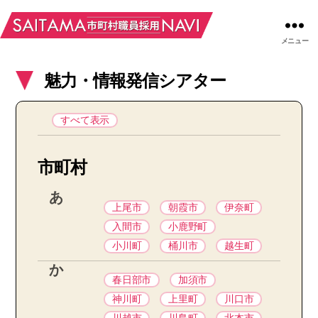
メニュー
魅力・情報発信シアター
すべて表示
市町村
あ
上尾市
朝霞市
伊奈町
入間市
小鹿野町
小川町
桶川市
越生町
か
春日部市
加須市
神川町
上里町
川口市