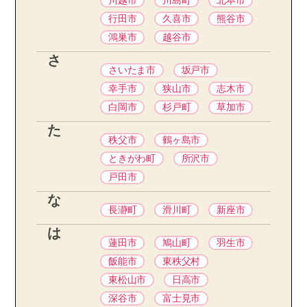
川越市
川島町
北本市
行田市
久喜市
熊谷市
鴻巣市
越谷市
さ
さいたま市
坂戸市
幸手市
狭山市
志木市
白岡市
杉戸町
草加市
た
秩父市
鶴ヶ島市
ときがわ町
所沢市
戸田市
な
長瀞町
滑川町
新座市
は
蓮田市
鳩山町
羽生市
飯能市
東秩父村
東松山市
日高市
深谷市
富士見市