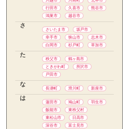
川越市
川島町
北本市
行田市
久喜市
熊谷市
鴻巣市
越谷市
さ
さいたま市
坂戸市
幸手市
狭山市
志木市
白岡市
杉戸町
草加市
た
秩父市
鶴ヶ島市
ときがわ町
所沢市
戸田市
な
長瀞町
滑川町
新座市
は
蓮田市
鳩山町
羽生市
飯能市
東秩父村
東松山市
日高市
深谷市
富士見市