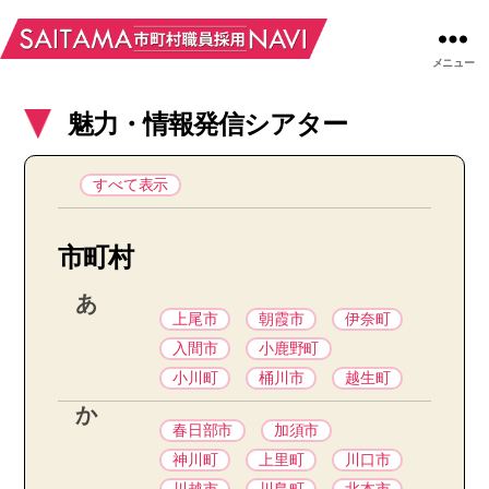
メニュー
魅力・情報発信シアター
すべて表示
市町村
あ
上尾市
朝霞市
伊奈町
入間市
小鹿野町
小川町
桶川市
越生町
か
春日部市
加須市
神川町
上里町
川口市