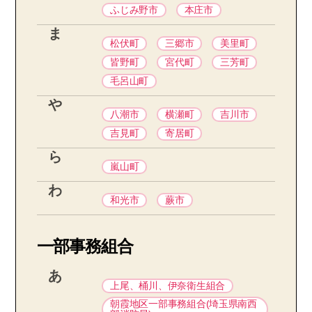
ふじみ野市
本庄市
ま
松伏町
三郷市
美里町
皆野町
宮代町
三芳町
毛呂山町
や
八潮市
横瀬町
吉川市
吉見町
寄居町
ら
嵐山町
わ
和光市
蕨市
一部事務組合
あ
上尾、桶川、伊奈衛生組合
朝霞地区一部事務組合(埼玉県南西