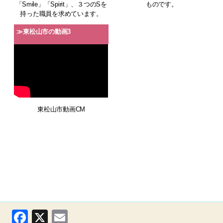
「Smile」「Spirit」、３つのSを
ものです。
持った職員を求めています。
≫東松山市の動画3
東松山市動画CM
F
X
E