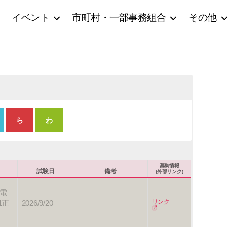
イベント
市町村・一部事務組合
その他
ら
わ
対象年齢(生年月日)
募集情報
試験日
備考
(外部リンク)
年
電
リンク
1正
2026/9/20
月