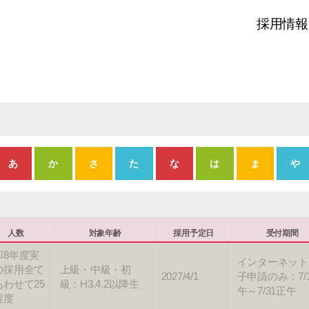
採用情報
あ
か
さ
た
な
は
ま
や
職種
募集期間
人数
対象年齢
採用予定日
受付期間
和8年度実
インターネット
の採用全て
上級・中級・初
2027/4/1
子申請のみ：7/
あわせて25
級：H3.4.2以降生
午～7/31正午
程度