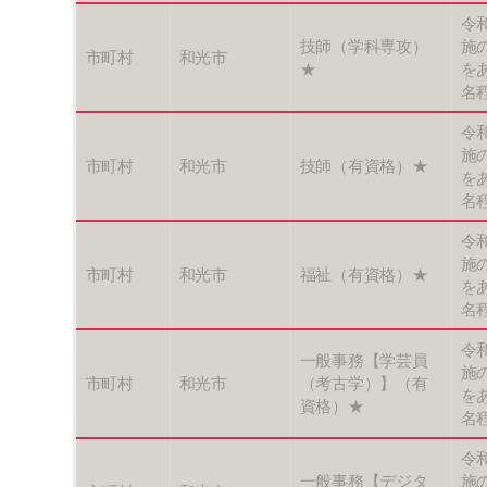
令
技師（学科専攻）
施
市町村
和光市
★
を
名
令
施
市町村
和光市
技師（有資格）★
を
名
令
施
市町村
和光市
福祉（有資格）★
を
名
令
一般事務【学芸員
施
市町村
和光市
（考古学）】（有
を
資格）★
名
令
一般事務【デジタ
施