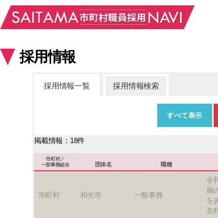
採用情報
採用情報一覧
採用情報検索
すべて表示
掲載情報：18件
市町村/一部事務組合
団体名
市町村／
団体名
職種
一部事務組合
令
施
市町村
和光市
一般事務
を
名