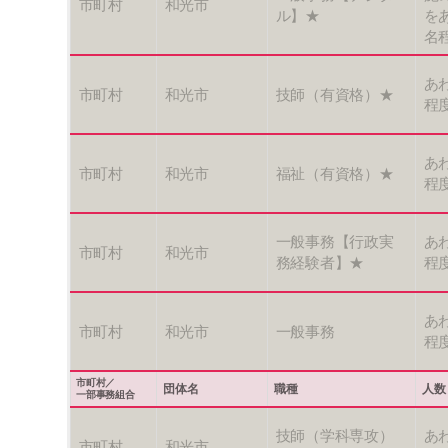
市町村
和光市
ル】★
を
名
あ
市町村
和光市
技師（有資格）★
程
あ
市町村
和光市
福祉（有資格）★
程
一般事務【行政実
あ
市町村
和光市
務経験者】★
程
あ
市町村
和光市
一般事務
程
市町村／
団体名
職種
人数
一部事務組合
技師（学科専攻）
あ
市町村
和光市