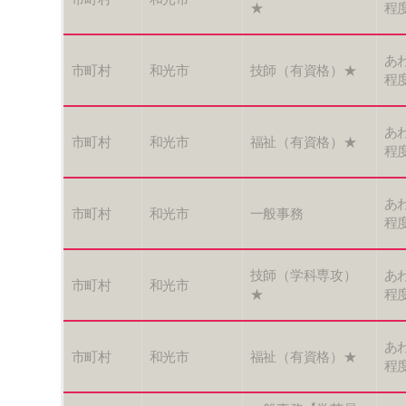
★
程
あ
市町村
和光市
技師（有資格）★
程
あ
市町村
和光市
福祉（有資格）★
程
あ
市町村
和光市
一般事務
程
技師（学科専攻）
あ
市町村
和光市
★
程
あ
市町村
和光市
福祉（有資格）★
程