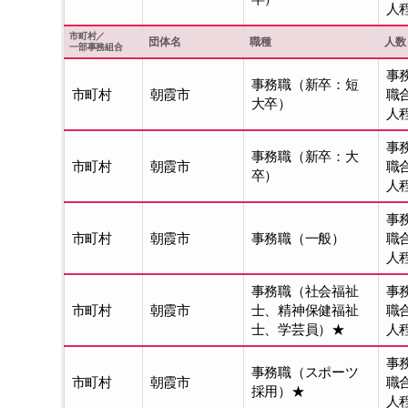
人
市町村／
団体名
職種
人数
一部事務組合
事
事務職（新卒：短
市町村
朝霞市
職
大卒）
人
事
事務職（新卒：大
市町村
朝霞市
職
卒）
人
事
市町村
朝霞市
事務職（一般）
職
人
事務職（社会福祉
事
市町村
朝霞市
士、精神保健福祉
職
士、学芸員）★
人
事
事務職（スポーツ
市町村
朝霞市
職
採用）★
人