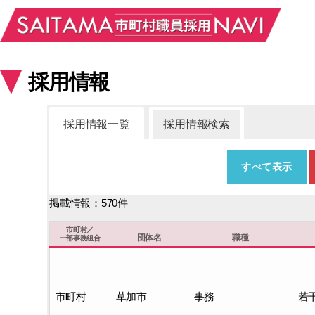
採用情報
採用情報一覧
採用情報検索
すべて表示
掲載情報：570件
市町村/一部事務組合
団体名
市町村／
団体名
職種
一部事務組合
市町村
草加市
事務
若