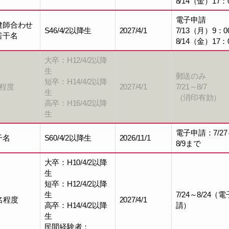
8/14（金）17：
電子申請
健師合わせ
S46/4/2以降生
2027/4/1
7/13（月）9：0
若干名
8/14（金）17：
大卒：H12/4/2以降
生
郵送のみ
短卒：H14/4/2以降
名程度
2027/4/1
7/21～8/7
生
（消印有効）
高卒：H16/4/2以降
生
電子申請：7/27
干名
S60/4/2以降生
2026/11/1
8/9まで
大卒：H10/4/2以降
生
短卒：H12/4/2以降
生
7/24～8/24（
名程度
2027/4/1
高卒：H14/4/2以降
請）
生
民間経験者：