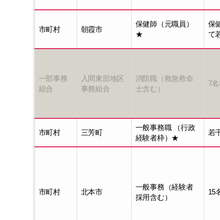
保健師（元職員）
保
市町村
朝霞市
★
て
一部事務
入間東部地区
消防職（救急救命
7
組合
事務組合
士含む）
一般事務職 （行政
市町村
三芳町
若
経験者枠）★
一般事務（経験者
市町村
北本市
15
採用含む）