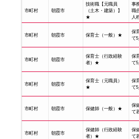
技術職【元職員
事
市町村
朝霞市
（土木・建築）】
職
★
人
保
市町村
朝霞市
保育士（一般）★
て
保育士（行政経験
保
市町村
朝霞市
者）★
て
保育士（元職員）
保
市町村
朝霞市
★
て
保
市町村
朝霞市
保健師（一般）★
て
保健師（行政経験
保
市町村
朝霞市
者）★
て