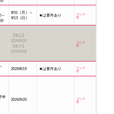
00
8/31（月）～
リンク
0～
★は要件あり
9/13（日）
00
【筆記】
2026/9/20
リンク
【体力】
2026/9/28
～
リンク
2026/8/19
★は要件あり
電子申
リンク
2026/9/20