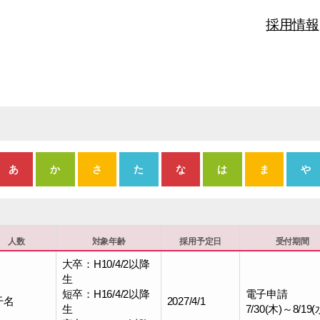
採用情報
あ
か
さ
た
な
は
ま
や
職種
募集期間
人数
対象年齢
採用予定日
受付期間
大卒：H10/4/2以降
生
短卒：H16/4/2以降
電子申請
干名
2027/4/1
生
7/30(木)～8/19(