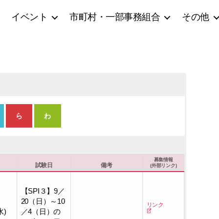
イベント
市町村・一部事務組合
その他
ら
わ
対象年齢(生年月日)
募集情報
試験日
備考
(外部リンク)
年
【SPI３】9／
20（日）～10
リンク
月
水)
／4（日）の