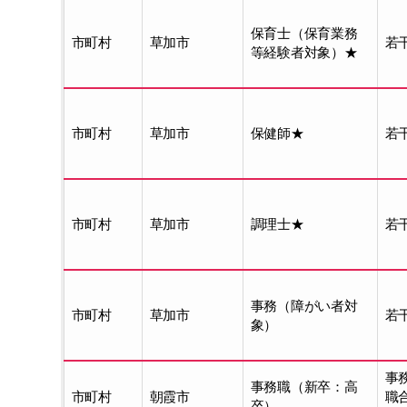
保育士（保育業務
市町村
草加市
若
等経験者対象）★
市町村
草加市
保健師★
若
市町村
草加市
調理士★
若
事務（障がい者対
市町村
草加市
若
象）
事
事務職（新卒：高
市町村
朝霞市
職
卒）