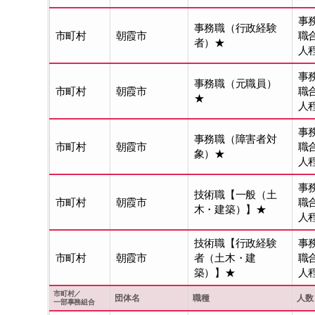
事
事務職（行政経験
市町村
朝霞市
職
者）★
人
事
事務職（元職員）
市町村
朝霞市
職
★
人
事
事務職（障害者対
市町村
朝霞市
職
象）★
人
事
技術職【一般（土
市町村
朝霞市
職
木・建築）】★
人
技術職【行政経験
事
市町村
朝霞市
者（土木・建
職
築）】★
人
市町村／
団体名
職種
人数
一部事務組合