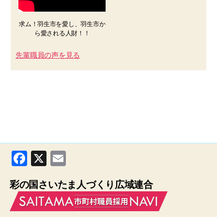
求ム！羽生市を愛し、羽生市か
ら愛される人財！！
先輩職員の声を見る
F
X
E
a
m
彩の国さいたま人づくり広域連合
c
ail
e