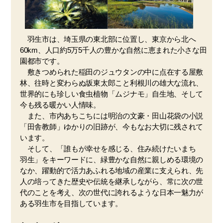
羽生市は、埼玉県の東北部に位置し、東京から北へ
60km、人口約5万5千人の豊かな自然に恵まれた小さな田
園都市です。
敷きつめられた稲田のジュウタンの中に点在する屋敷
林、往時と変わらぬ坂東太郎こと利根川の雄大な流れ、
世界的にも珍しい食虫植物「ムジナモ」自生地、そして
今も残る暖かい人情味。
また、市内あちこちには明治の文豪・田山花袋の小説
「田舎教師」ゆかりの旧跡が、今もなお大切に残されて
います。
そして、「誰もが幸せを感じる、住み続けたいまち
羽生」をキーワードに、緑豊かな自然に親しめる環境の
なか、躍動的で活力あふれる地域の産業に支えられ、先
人の培ってきた歴史や伝統を継承しながら、常に次の世
代のことを考え、次の世代に誇れるような日本一魅力が
ある羽生市を目指しています。