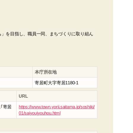
ち」を目指し、職員一同、まちづくりに取り組ん
本庁所在地
寄居町大字寄居1180-1
URL
｢寄居
https://www.town.yorii.saitama.jp/soshiki/
01/saiyoujyouhou.html