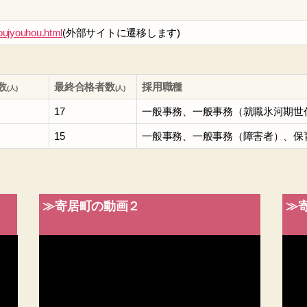
youjyouhou.html
(外部サイトに遷移します)
数
最終合格者数
採用職種
(人)
(人)
17
一般事務、一般事務（就職氷河期世
15
一般事務、一般事務（障害者）、保
≫寄居町の動画２
≫