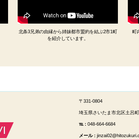
。
北条3兄弟の由縁から姉妹都市盟約を結ぶ2市1町
町
を紹介しています。
〒331-0804
埼玉県さいたま市北区土呂町2-
℡ :
048-664-6684
メール :
jinzai02@hitozukuri.o