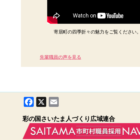
寄居町の四季折々の魅力をご覧ください
先輩職員の声を見る
F
X
E
a
m
彩の国さいたま人づくり広域連合
c
ail
e