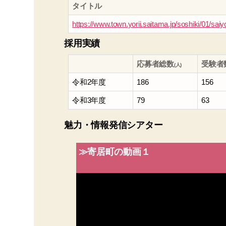
タイトル
https://www.town.yorii.saitama.jp/soshiki/01/sai
採用実績
応募者総数
受験者
(人)
令和2年度
186
156
令和3年度
79
63
魅力・情報発信シアター
≫寄居町の動画１