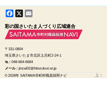
F
X
E
a
m
彩の国さいたま人づくり広域連合
c
ail
e
b
〒331-0804
o
埼玉県さいたま市北区土呂町2-24-1
o
℡ :
048-664-6684
k
メール :
jinzai02@hitozukuri.or.jp
上
↑
© 2026年
SAITAMA市町村職員採用ナビ