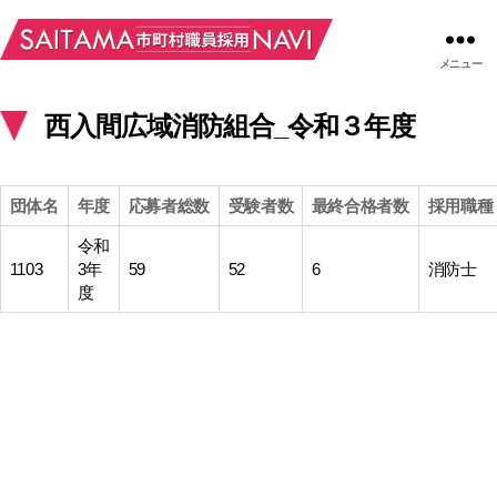
メニュー
西入間広域消防組合_令和３年度
団体名
年度
応募者総数
受験者数
最終合格者数
採用職種
令和
1103
3年
59
52
6
消防士
度