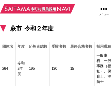
メニュー
蕨市_令和２年度
団体名
年度
応募者総数
受験者数
最終合格者数
採用職種
一般事
務、一般
令和
事務（福
264
2年
195
130
15
祉）、保
度
育士、消
防士