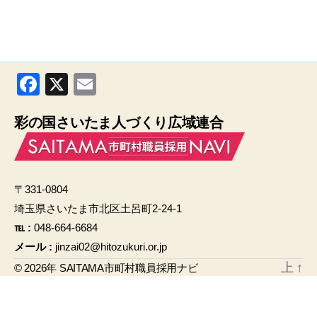
F
X
E
a
m
彩の国さいたま人づくり広域連合
c
ail
e
b
〒331-0804
o
埼玉県さいたま市北区土呂町2-24-1
o
℡ :
048-664-6684
k
メール :
jinzai02@hitozukuri.or.jp
上
↑
© 2026年
SAITAMA市町村職員採用ナビ