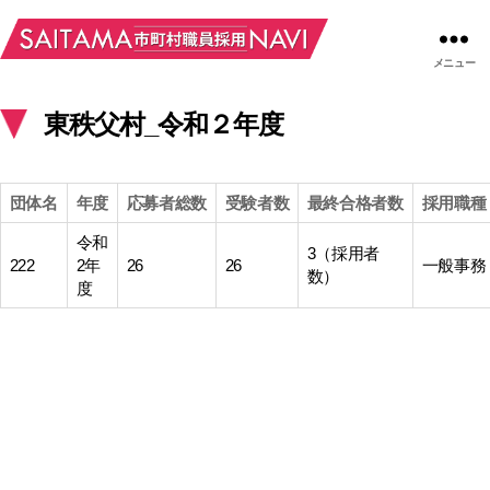
メニュー
東秩父村_令和２年度
団体名
年度
応募者総数
受験者数
最終合格者数
採用職種
令和
3（採用者
222
2年
26
26
一般事務
数）
度