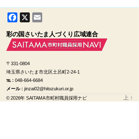
F
X
E
a
m
彩の国さいたま人づくり広域連合
c
ail
e
b
〒331-0804
o
埼玉県さいたま市北区土呂町2-24-1
o
℡ :
048-664-6684
k
メール :
jinzai02@hitozukuri.or.jp
上
↑
© 2026年
SAITAMA市町村職員採用ナビ