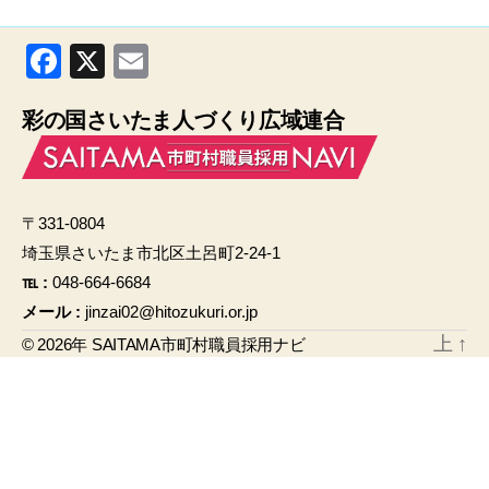
F
X
E
a
m
彩の国さいたま人づくり広域連合
c
ail
e
b
〒331-0804
o
埼玉県さいたま市北区土呂町2-24-1
o
℡ :
048-664-6684
k
メール :
jinzai02@hitozukuri.or.jp
上
↑
© 2026年
SAITAMA市町村職員採用ナビ