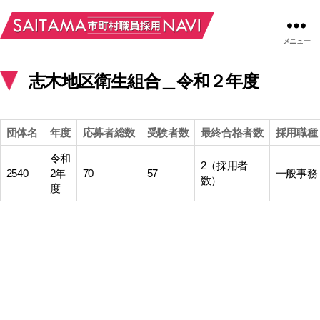
メニュー
志木地区衛生組合＿令和２年度
団体名
年度
応募者総数
受験者数
最終合格者数
採用職種
令和
2（採用者
2540
2年
70
57
一般事務
数）
度