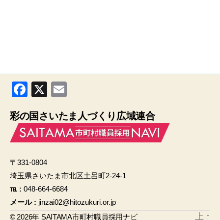
F
X
E
a
m
彩の国さいたま人づくり広域連合
c
ail
e
b
〒331-0804
o
埼玉県さいたま市北区土呂町2-24-1
o
℡ :
048-664-6684
k
メール :
jinzai02@hitozukuri.or.jp
上
↑
© 2026年
SAITAMA市町村職員採用ナビ