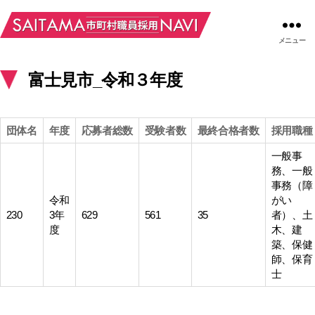
メニュー
富士見市_令和３年度
団体名
年度
応募者総数
受験者数
最終合格者数
採用職種
一般事
務、一般
事務（障
令和
がい
230
3年
629
561
35
者）、土
度
木、建
築、保健
師、保育
士