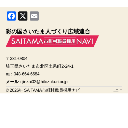
F
X
E
a
m
彩の国さいたま人づくり広域連合
c
ail
e
b
〒331-0804
o
埼玉県さいたま市北区土呂町2-24-1
o
℡ :
048-664-6684
k
メール :
jinzai02@hitozukuri.or.jp
上
↑
© 2026年
SAITAMA市町村職員採用ナビ