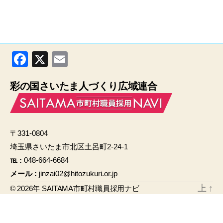
F
X
E
a
m
彩の国さいたま人づくり広域連合
c
ail
e
b
〒331-0804
o
埼玉県さいたま市北区土呂町2-24-1
o
℡ :
048-664-6684
k
メール :
jinzai02@hitozukuri.or.jp
上
↑
© 2026年
SAITAMA市町村職員採用ナビ