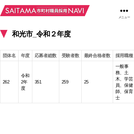
メニュー
和光市_令和２年度
団体名
年度
応募者総数
受験者数
最終合格者数
採用職種
一般事
務、土
令和
木、学芸
262
2年
351
259
25
員、保健
度
師、保育
士