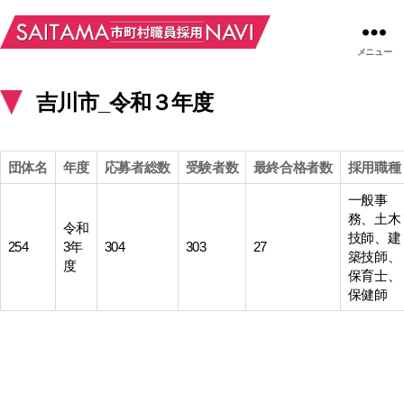
メニュー
吉川市_令和３年度
団体名
年度
応募者総数
受験者数
最終合格者数
採用職種
一般事
務、土木
令和
技師、建
254
3年
304
303
27
築技師、
度
保育士、
保健師