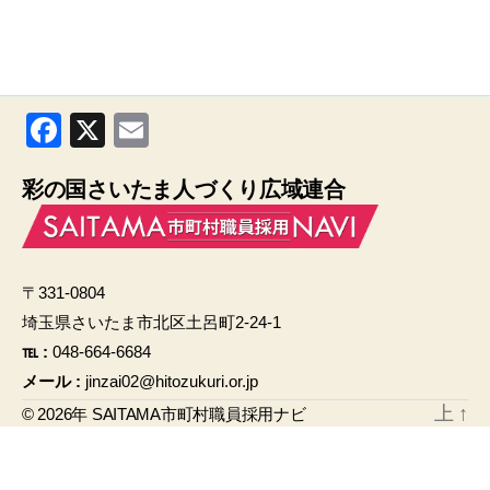
F
X
E
a
m
彩の国さいたま人づくり広域連合
c
ail
e
b
〒331-0804
o
埼玉県さいたま市北区土呂町2-24-1
o
℡ :
048-664-6684
k
メール :
jinzai02@hitozukuri.or.jp
上
↑
© 2026年
SAITAMA市町村職員採用ナビ