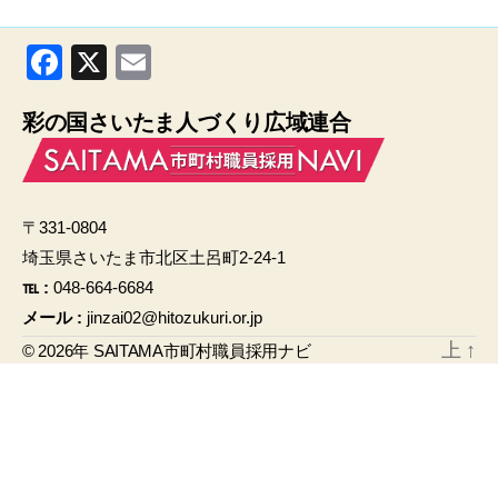
F
X
E
a
m
彩の国さいたま人づくり広域連合
c
ail
e
b
〒331-0804
o
埼玉県さいたま市北区土呂町2-24-1
o
℡ :
048-664-6684
k
メール :
jinzai02@hitozukuri.or.jp
上
↑
© 2026年
SAITAMA市町村職員採用ナビ