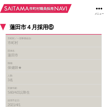
メニュー
蓮田市４月採用⑥
市町村／一部事務組合:
市町村
団体名:
蓮田市
職種:
保健師★
人数:
3名
対象年齢:
S60/4/2以降生
採用予定日:
2021/4/1