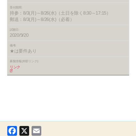
受付期間:
持参：8/3(月)～8/26(水)（土日を除く8:30～17:15）
郵送：8/3(月)～8/26(水)（必着）
試験日:
2020/9/20
備考:
★は要件あり
募集情報(外部リンク):
リンク
F
X
E