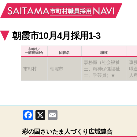
朝霞市10月4月採用1-3
市町村／
団体名
職種
一部事務組合
事務職（社会福祉
事
市町村
朝霞市
士、精神保健福祉
職合
士、学芸員）★
人
F
X
E
a
m
彩の国さいたま人づくり広域連合
c
ail