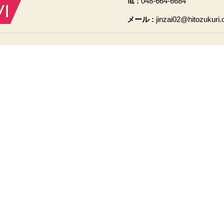
℡ :
048-664-6684
メール :
jinzai02@hitozukuri.o