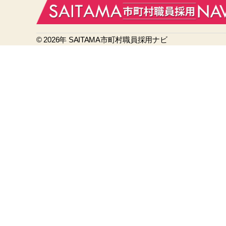
e
b
© 2026年
o
SAITAMA市町村職員採用ナビ
o
k