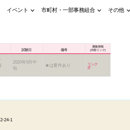
イベント
市町村・一部事務組合
その他
募集情報
試験日
備考
(外部リンク)
～
2020年9月中
リンク
有
★は要件あり
旬
24-1