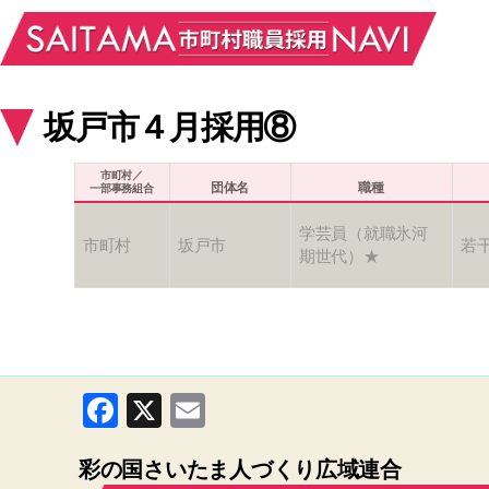
坂戸市４月採用⑧
市町村／
団体名
職種
一部事務組合
学芸員（就職氷河
市町村
坂戸市
若
期世代）★
F
X
E
a
m
彩の国さいたま人づくり広域連合
c
ail