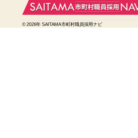
e
b
© 2026年
o
SAITAMA市町村職員採用ナビ
o
k