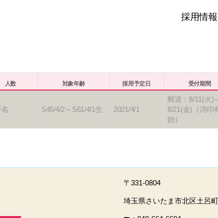
採用情報
人数
対象年齢
採用予定日
受付期間
郵送：8/11(火)
干名
S45/4/2～S61/4/1生
2021/4/1
8/21(金)（消印
効）
〒331-0804
埼玉県さいたま市北区土呂町2-