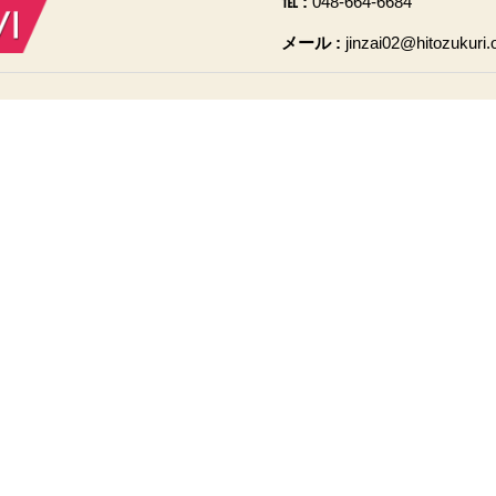
℡ :
048-664-6684
メール :
jinzai02@hitozukuri.o