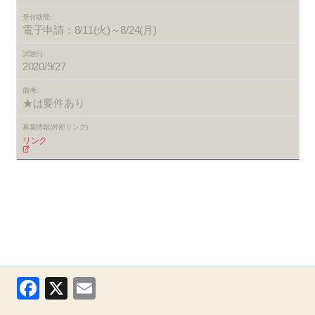
受付期間:
電子申請：8/11(火)～8/24(月)
試験日:
2020/9/27
備考:
★は要件あり
募集情報(外部リンク):
リンク
F
X
E
a
m