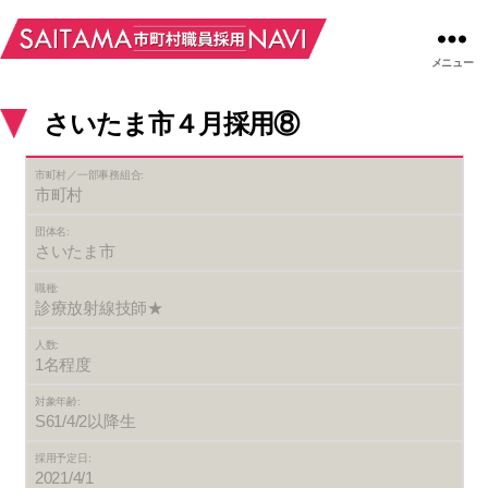
メニュー
さいたま市４月採用⑧
市町村／一部事務組合:
市町村
団体名:
さいたま市
職種:
診療放射線技師★
人数:
1名程度
対象年齢:
S61/4/2以降生
採用予定日:
2021/4/1