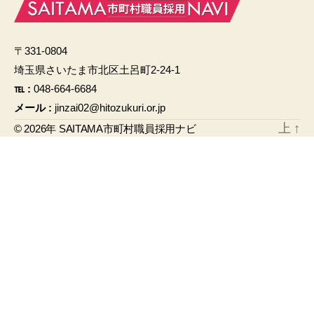
e
b
〒331-0804
o
埼玉県さいたま市北区土呂町2-24-1
o
℡ :
048-664-6684
k
メール :
jinzai02@hitozukuri.or.jp
上
↑
© 2026年
SAITAMA市町村職員採用ナビ