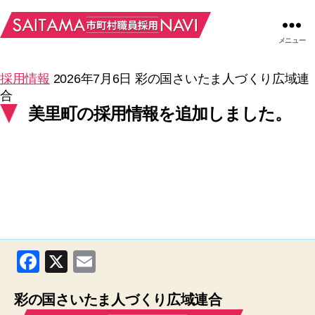
メニュー
採用情報
2026年7月6日
彩の国さいたま人づくり広域連
合
美里町の採用情報を追加しました。
F
X
E
a
m
彩の国さいたま人づくり広域連合
c
ail