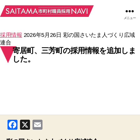
メニュー
採用情報
2026年5月26日
彩の国さいたま人づくり広域
連合
寄居町、三芳町の採用情報を追加しま
した。
F
X
E
a
m