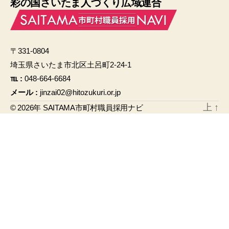
彩の国さいたま人づくり広域連合
c
ail
e
b
〒331-0804
o
埼玉県さいたま市北区土呂町2-24-1
o
℡ :
048-664-6684
k
メール :
jinzai02@hitozukuri.or.jp
上
↑
© 2026年
SAITAMA市町村職員採用ナビ