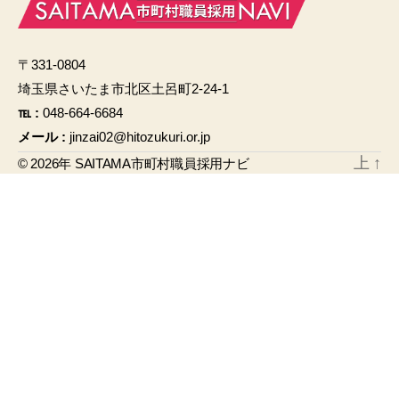
e
b
〒331-0804
o
埼玉県さいたま市北区土呂町2-24-1
o
℡ :
048-664-6684
k
メール :
jinzai02@hitozukuri.or.jp
上
↑
© 2026年
SAITAMA市町村職員採用ナビ