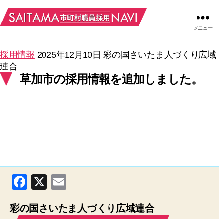
メニュー
採用情報
2025年12月10日
彩の国さいたま人づくり広域
連合
草加市の採用情報を追加しました。
F
X
E
a
m
彩の国さいたま人づくり広域連合
c
ail