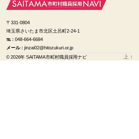
e
b
〒331-0804
o
埼玉県さいたま市北区土呂町2-24-1
o
℡ :
048-664-6684
k
メール :
jinzai02@hitozukuri.or.jp
上
↑
© 2026年
SAITAMA市町村職員採用ナビ