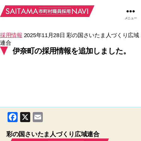
メニュー
採用情報
2025年11月28日
彩の国さいたま人づくり広域
連合
伊奈町の採用情報を追加しました。
F
X
E
a
m
彩の国さいたま人づくり広域連合
c
ail