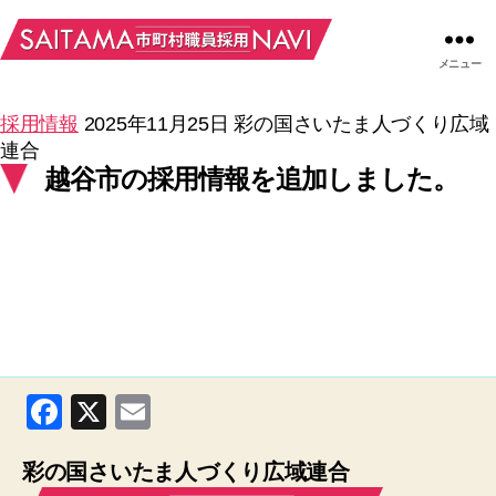
メニュー
採用情報
2025年11月25日
彩の国さいたま人づくり広域
連合
越谷市の採用情報を追加しました。
F
X
E
a
m
彩の国さいたま人づくり広域連合
c
ail