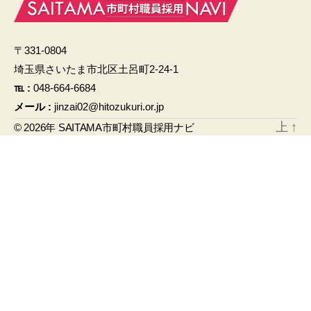
e
b
〒331-0804
o
埼玉県さいたま市北区土呂町2-24-1
o
℡ :
048-664-6684
k
メール :
jinzai02@hitozukuri.or.jp
上
↑
© 2026年
SAITAMA市町村職員採用ナビ