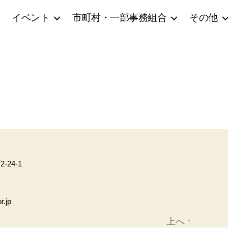
イベント
市町村・一部事務組合
その他
24-1
r.jp
上へ
↑