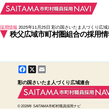
採用情報
2025年11月25日
彩の国さいたま人づくり広域
秩父広域市町村圏組合の採用情
F
X
E
a
m
彩の国さいたま人づくり広域連合
c
ail
e
b
© 2026年
o
SAITAMA市町村職員採用ナビ