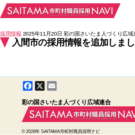
採用情報
2025年11月20日
彩の国さいたま人づくり広域
入間市の採用情報を追加しまし
F
X
E
a
m
彩の国さいたま人づくり広域連合
c
ail
e
b
© 2026年
o
SAITAMA市町村職員採用ナビ