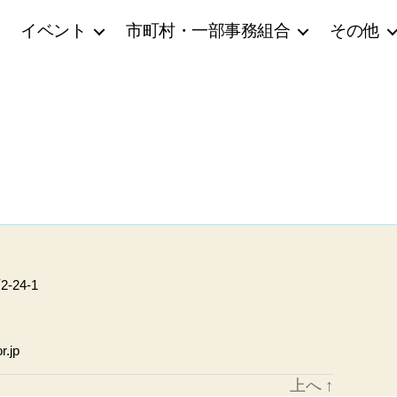
イベント
市町村・一部事務組合
その他
24-1
r.jp
上へ
↑