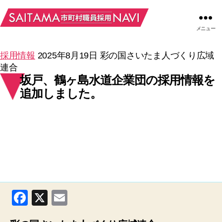
メニュー
採用情報
2025年8月19日
彩の国さいたま人づくり広域
連合
坂戸、鶴ヶ島水道企業団の採用情報を
追加しました。
F
X
E
a
m