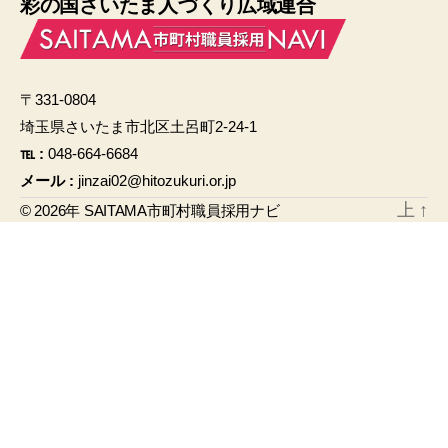
彩の国さいたま人づくり広域連合
c
ail
e
b
〒331-0804
o
埼玉県さいたま市北区土呂町2-24-1
o
℡ :
048-664-6684
k
メール :
jinzai02@hitozukuri.or.jp
上
↑
© 2026年
SAITAMA市町村職員採用ナビ