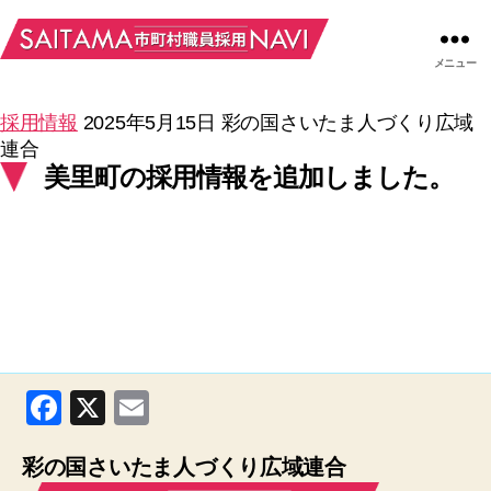
メニュー
採用情報
2025年5月15日
彩の国さいたま人づくり広域
連合
美里町の採用情報を追加しました。
F
X
E
a
m
彩の国さいたま人づくり広域連合
c
ail