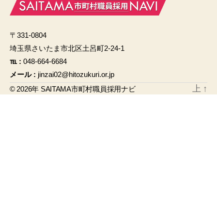
e
b
〒331-0804
o
埼玉県さいたま市北区土呂町2-24-1
o
℡ :
048-664-6684
k
メール :
jinzai02@hitozukuri.or.jp
上
↑
© 2026年
SAITAMA市町村職員採用ナビ