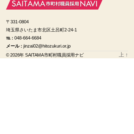
e
b
〒331-0804
o
埼玉県さいたま市北区土呂町2-24-1
o
℡ :
048-664-6684
k
メール :
jinzai02@hitozukuri.or.jp
上
↑
© 2026年
SAITAMA市町村職員採用ナビ