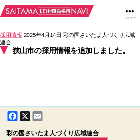
メニュー
採用情報
2025年4月14日
彩の国さいたま人づくり広域
連合
狭山市の採用情報を追加しました。
F
X
E
a
m
彩の国さいたま人づくり広域連合
c
ail