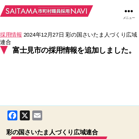
メニュー
採用情報
2024年12月27日
彩の国さいたま人づくり広域
連合
富士見市の採用情報を追加しました。
F
X
E
a
m
彩の国さいたま人づくり広域連合
c
ail