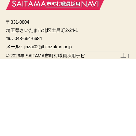
e
b
〒331-0804
o
埼玉県さいたま市北区土呂町2-24-1
o
℡ :
048-664-6684
k
メール :
jinzai02@hitozukuri.or.jp
上
↑
© 2026年
SAITAMA市町村職員採用ナビ