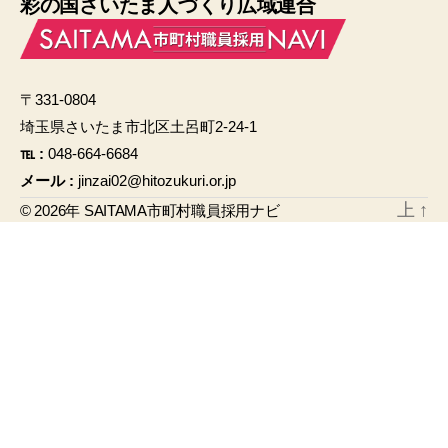
彩の国さいたま人づくり広域連合
c
ail
e
b
〒331-0804
o
埼玉県さいたま市北区土呂町2-24-1
o
℡ :
048-664-6684
k
メール :
jinzai02@hitozukuri.or.jp
上
↑
© 2026年
SAITAMA市町村職員採用ナビ