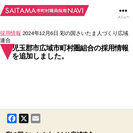
メニュー
採用情報
2024年12月6日
彩の国さいたま人づくり広域
連合
児玉郡市広域市町村圏組合の採用情報
を追加しました。
F
X
E
a
m