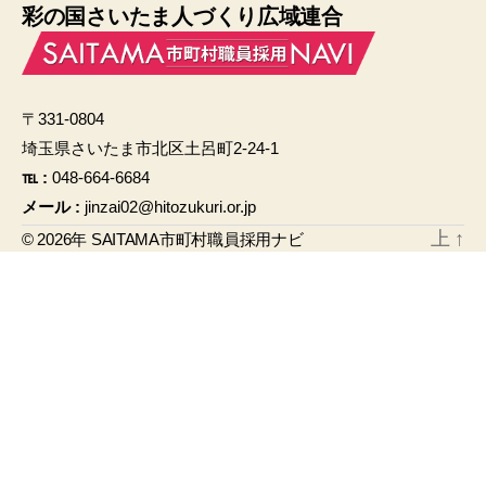
彩の国さいたま人づくり広域連合
c
ail
e
b
〒331-0804
o
埼玉県さいたま市北区土呂町2-24-1
o
℡ :
048-664-6684
k
メール :
jinzai02@hitozukuri.or.jp
上
↑
© 2026年
SAITAMA市町村職員採用ナビ