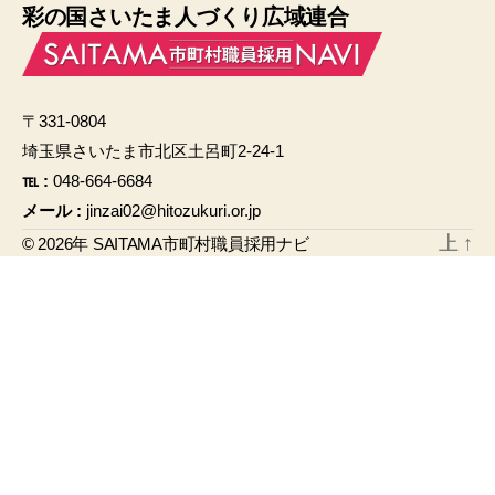
彩の国さいたま人づくり広域連合
c
ail
e
b
〒331-0804
o
埼玉県さいたま市北区土呂町2-24-1
o
℡ :
048-664-6684
k
メール :
jinzai02@hitozukuri.or.jp
上
↑
© 2026年
SAITAMA市町村職員採用ナビ