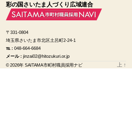
彩の国さいたま人づくり広域連合
c
ail
e
b
〒331-0804
o
埼玉県さいたま市北区土呂町2-24-1
o
℡ :
048-664-6684
k
メール :
jinzai02@hitozukuri.or.jp
上
↑
© 2026年
SAITAMA市町村職員採用ナビ