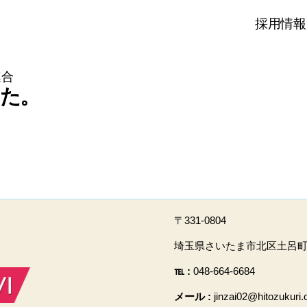
採用情報
連合
た。
〒331-0804
埼玉県さいたま市北区土呂町2-
℡ :
048-664-6684
メール :
jinzai02@hitozukuri.o