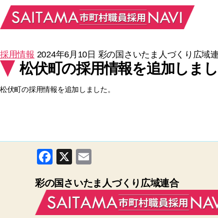
採用情報
2024年6月10日
彩の国さいたま人づくり広域
松伏町の採用情報を追加しまし
松伏町の採用情報を追加しました。
F
X
E
a
m
彩の国さいたま人づくり広域連合
c
ail
e