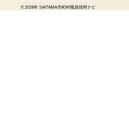
b
© 2026年
o
SAITAMA市町村職員採用ナビ
o
k