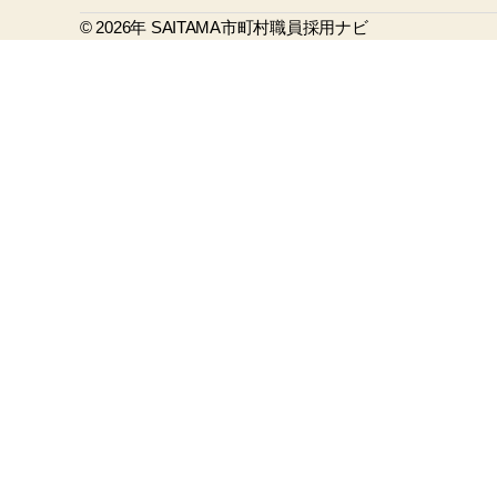
b
© 2026年
o
SAITAMA市町村職員採用ナビ
o
k