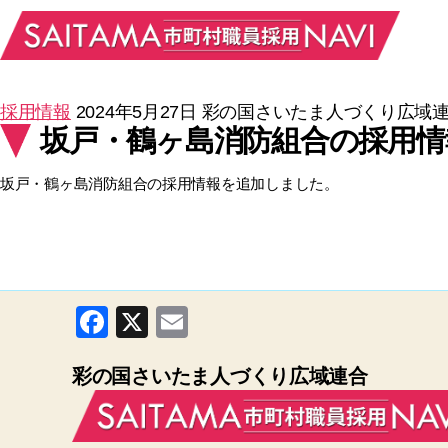
採用情報
2024年5月27日
彩の国さいたま人づくり広域
坂戸・鶴ヶ島消防組合の採用情
坂戸・鶴ヶ島消防組合の採用情報を追加しました。
F
X
E
a
m
彩の国さいたま人づくり広域連合
c
ail
e