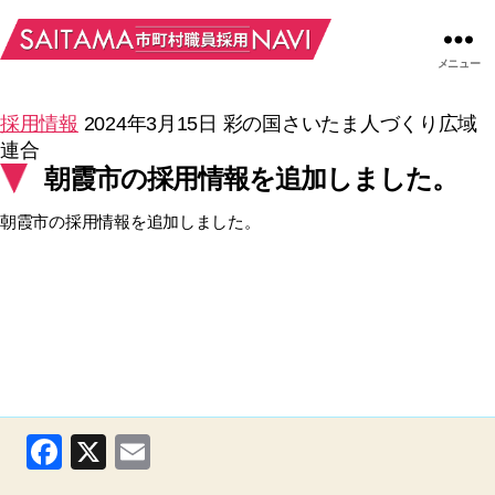
メニュー
採用情報
2024年3月15日
彩の国さいたま人づくり広域
連合
朝霞市の採用情報を追加しました。
朝霞市の採用情報を追加しました。
F
X
E
a
m