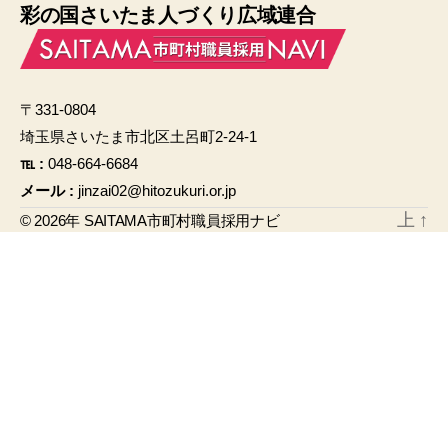
彩の国さいたま人づくり広域連合
c
ail
e
b
〒331-0804
o
埼玉県さいたま市北区土呂町2-24-1
o
℡ :
048-664-6684
k
メール :
jinzai02@hitozukuri.or.jp
上
↑
© 2026年
SAITAMA市町村職員採用ナビ