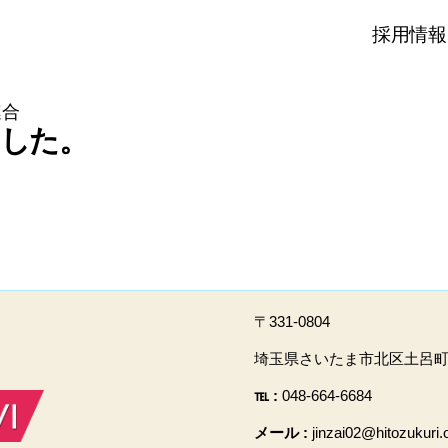
採用情報
連合
ました。
〒331-0804
埼玉県さいたま市北区土呂町2-
℡ :
048-664-6684
メール :
jinzai02@hitozukuri.o