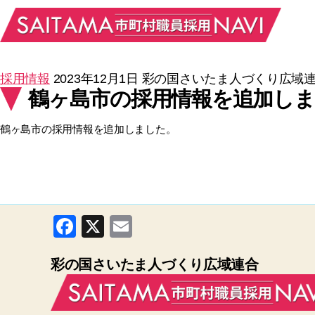
採用情報
2023年12月1日
彩の国さいたま人づくり広域
鶴ヶ島市の採用情報を追加し
鶴ヶ島市の採用情報を追加しました。
F
X
E
a
m
彩の国さいたま人づくり広域連合
c
ail
e