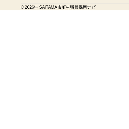
b
© 2026年
o
SAITAMA市町村職員採用ナビ
o
k