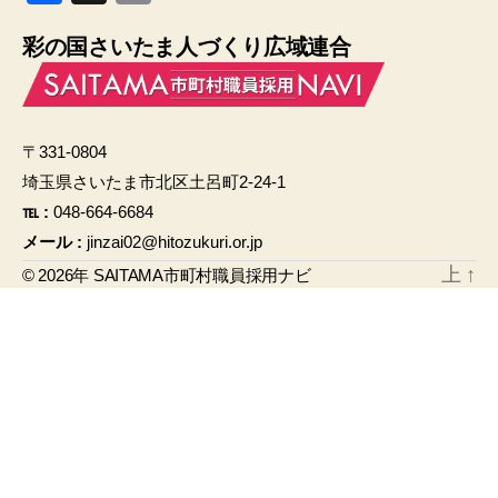
a
m
彩の国さいたま人づくり広域連合
c
ail
e
b
〒331-0804
o
埼玉県さいたま市北区土呂町2-24-1
o
℡ :
048-664-6684
k
メール :
jinzai02@hitozukuri.or.jp
上
↑
© 2026年
SAITAMA市町村職員採用ナビ